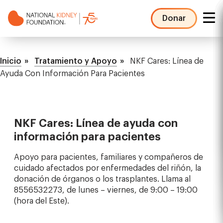
Pasar
al
Donar
contenido
NKF
principal
Mega
Ruta
Menu
Inicio
Tratamiento y Apoyo
NKF Cares: Línea de
de
Ayuda Con Información Para Pacientes
navegación
NKF Cares: Línea de ayuda con
información para pacientes
Apoyo para pacientes, familiares y compañeros de
cuidado afectados por enfermedades del riñón, la
donación de órganos o los trasplantes. Llama al
8556532273, de lunes – viernes, de 9:00 – 19:00
(hora del Este).