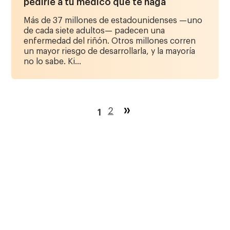
pedirle a tu médico que te haga
Más de 37 millones de estadounidenses —uno
de cada siete adultos— padecen una
enfermedad del riñón. Otros millones corren
un mayor riesgo de desarrollarla, y la mayoría
no lo sabe. Ki...
Paginación
Página
2
1
Página
actual