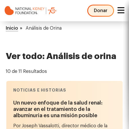
Pasar
al
Donar
contenido
NKF
principal
Mega
Ruta
Inicio
Análisis de Orina
Menu
de
navegación
Ver todo: Análisis de orina
10 de 11 Resultados
NOTICIAS E HISTORIAS
Un nuevo enfoque de la salud renal:
avanzar en el tratamiento de la
albuminuria es una misión posible
Por Joseph Vassalotti, director médico de la