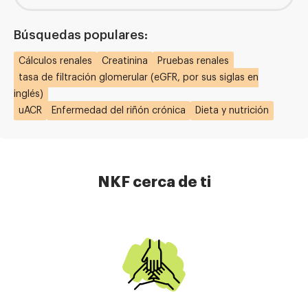
Búsquedas populares:
Cálculos renales
Creatinina
Pruebas renales
tasa de filtración glomerular (eGFR, por sus siglas en
inglés)
uACR
Enfermedad del riñón crónica
Dieta y nutrición
NKF cerca de ti
Imagen