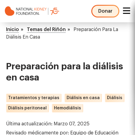
Pasar
al
Donar
contenido
NKF
principal
Mega
Ruta
Inicio
Temas del Riñón
Preparación Para La
Menu
de
Diálisis En Casa
navegación
Preparación para la diálisis
en casa
Tratamientos y terapias
Diálisis en casa
Diálisis
Diálisis peritoneal
Hemodiálisis
Última actualización: Marzo 07, 2025
Revisado médicamente por:
Equipo de Educación