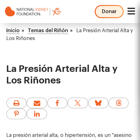
Pasar
al
Donar
contenido
NKF
principal
Mega
Ruta
Inicio
Temas del Riñón
La Presión Arterial Alta y
Menu
de
Los Riñones
navegación
La Presión Arterial Alta y
Los Riñones
La presión arterial alta, o hipertensión, es un "asesino