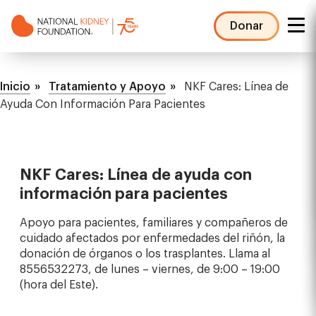
Pasar
al
Donar
contenido
NKF
principal
Mega
Ruta
Menu
Inicio
Tratamiento y Apoyo
NKF Cares: Línea de
de
Ayuda Con Información Para Pacientes
navegación
NKF Cares: Línea de ayuda con
información para pacientes
Apoyo para pacientes, familiares y compañeros de
cuidado afectados por enfermedades del riñón, la
donación de órganos o los trasplantes. Llama al
8556532273, de lunes – viernes, de 9:00 – 19:00
(hora del Este).