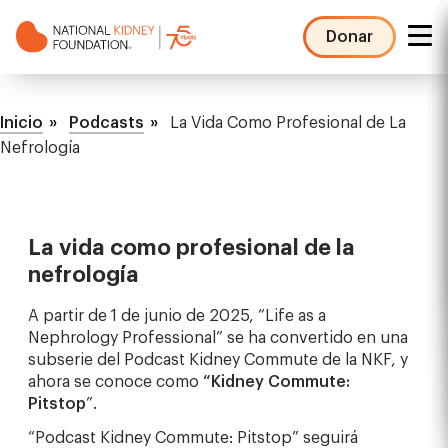
Pasar
al
Donar
contenido
NKF
principal
Mega
Ruta
Menu
Inicio
Podcasts
La Vida Como Profesional de La
de
Nefrología
navegación
La vida como profesional de la
nefrología
A partir de 1 de junio de 2025, “Life as a
Nephrology Professional” se ha convertido en una
subserie del Podcast Kidney Commute de la NKF, y
ahora se conoce como
“Kidney Commute:
Pitstop
”.
“Podcast Kidney Commute: Pitstop” seguirá