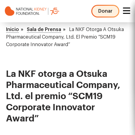
Pasar
al
Donar
contenido
NKF
principal
Mega
Ruta
Inicio
Sala de Prensa
La NKF Otorga A Otsuka
Menu
de
Pharmaceutical Company, Ltd. El Premio “SCM19
Corporate Innovator Award”
navegación
La NKF otorga a Otsuka
Pharmaceutical Company,
Ltd. el premio “SCM19
Corporate Innovator
Award”