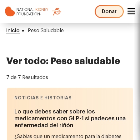
Pasar
al
Donar
contenido
NKF
principal
Mega
Ruta
Inicio
Peso Saludable
Menu
de
navegación
Ver todo: Peso saludable
7 de 7 Resultados
NOTICIAS E HISTORIAS
Lo que debes saber sobre los
medicamentos con GLP-1 si padeces una
enfermedad del riñón
¿Sabías que un medicamento para la diabetes