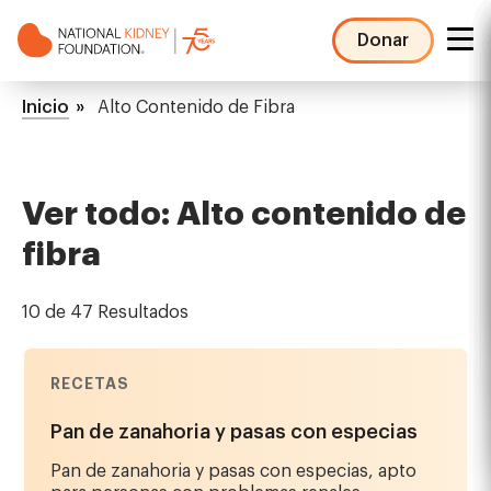
Pasar
al
Donar
contenido
NKF
principal
Mega
Ruta
Inicio
Alto Contenido de Fibra
Menu
de
navegación
Ver todo: Alto contenido de
fibra
10 de 47 Resultados
RECETAS
Pan de zanahoria y pasas con especias
Pan de zanahoria y pasas con especias, apto