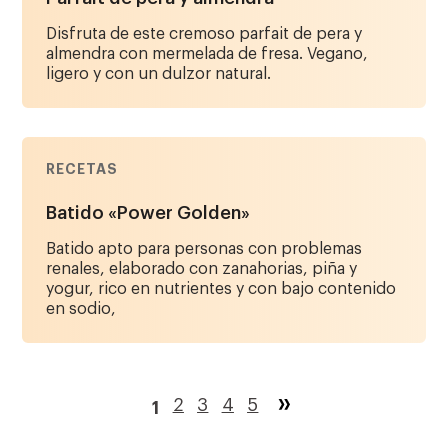
Disfruta de este cremoso parfait de pera y
almendra con mermelada de fresa. Vegano,
ligero y con un dulzor natural.
RECETAS
Batido «Power Golden»
Batido apto para personas con problemas
renales, elaborado con zanahorias, piña y
yogur, rico en nutrientes y con bajo contenido
en sodio,
Paginación
Página
2
Página
3
Página
4
Página
5
1
Página
actual