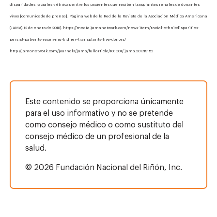
disparidades raciales y étnicas entre los pacientes que reciben trasplantes renales de donantes
vivos [comunicado de prensa]. Página web de la Red de la Revista de la Asociación Médica Americana
(JAMA). (2 de enero de 2018). https://media.jamanetwork.com/news-item/racial-ethnicdisparities-
persist-patients-receiving-kidney-transplants-live-donors/
http://jamanetwork.com/journals/jama/fullarticle/10.1001/ jama.2017.19152
Este contenido se proporciona únicamente
para el uso informativo y no se pretende
como consejo médico o como sustituto del
consejo médico de un profesional de la
salud.
© 2026 Fundación Nacional del Riñón, Inc.