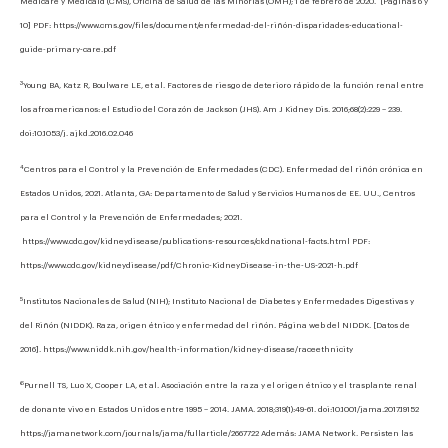
Medicare y Medicaid (CMS), Oficina de Salud de las Minorías (OMH); 1 de febrero de 2020. [Páginas 6 y
10] PDF: https://www.cms.gov/files/document/enfermedad-del-riñón-disparidades-educational-
guide-primary-care.pdf
3
Young BA, Katz R, Boulware LE, et al. Factores de riesgo de deterioro rápido de la función renal entre
los afroamericanos: el Estudio del Corazón de Jackson (JHS). Am J Kidney Dis. 2016;68(2):229 – 239.
doi:10.1053/j. ajkd.2016.02.046
4
Centros para el Control y la Prevención de Enfermedades (CDC). Enfermedad del riñón crónica en
Estados Unidos, 2021. Atlanta, GA: Departamento de Salud y Servicios Humanos de EE. UU., Centros
para el Control y la Prevención de Enfermedades; 2021.
https://www.cdc.gov/kidneydisease/publications-resources/ckdnational-facts.html PDF:
https://www.cdc.gov/kidneydisease/pdf/Chronic-KidneyDisease-in-the-US-2021-h.pdf
5
Institutos Nacionales de Salud (NIH); Instituto Nacional de Diabetes y Enfermedades Digestivas y
del Riñón (NIDDK). Raza, origen étnico y enfermedad del riñón. Página web del NIDDK. [Datos de
2016]. https://www.niddk.nih.gov/health-information/kidney-disease/raceethnicity
6
Purnell TS, Luo X, Cooper LA, et al. Asociación entre la raza y el origen étnico y el trasplante renal
de donante vivo en Estados Unidos entre 1995 – 2014. JAMA. 2018;319(1):49-61. doi:10.1001/jama.2017.19152
https://jamanetwork.com/journals/jama/fullarticle/2667722 Además: JAMA Network. Persisten las