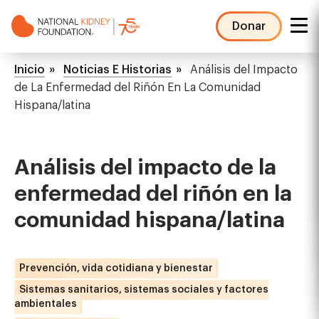
Pasar
al
Donar
contenido
NKF
principal
Mega
Ruta
Inicio
Noticias E Historias
Análisis del Impacto
Menu
de
de La Enfermedad del Riñón En La Comunidad
Hispana/latina
navegación
Análisis del impacto de la
enfermedad del riñón en la
comunidad hispana/latina
Prevención, vida cotidiana y bienestar
Sistemas sanitarios, sistemas sociales y factores
ambientales