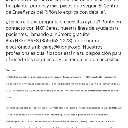
trasplante, pero hay más pasos que seguir. El Centro
de Enseñanza del Riñón lo explica con detalle”.
¿Tienes alguna pregunta o necesitas ayuda?
Ponte en
contacto con NKF Cares
, nuestra línea de ayuda para
pacientes, llamando al número gratuito
855.NKF.CARES (855.653.2273) o por correo
electrónico a nkfcares@kidney.org. Nuestros
profesionales cualificados están a tu disposición para
ofrecerte las respuestas y los recursos que necesitas.
Fuentes
: 1“Estadísticas sobre la enfermedad del riñón en Estados Unidos - NIDDK”. Instituto Nacional de
Diabetes y Enfermedades Digestivas y Renales, Departamento de Salud y Servicios Humanos de EE.
UU., 1 de mayo de 2023, www.niddk.nih.gov/health-information/health-statistics/enfermedad-del-
riñón.
2
Scholle SH, Onstad K, Hart A, Hwee T; Comité Nacional para el Aseguramiento de la Calidad (NCQA).
Disparidades en la enfermedad renal crónica: guía educativa para la atención primaria.
Washington, D.C.: Departamento de Salud y Servicios Humanos (DHHS), Centros de Servicios de