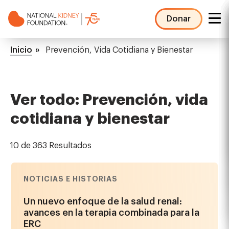
Pasar
al
Donar
contenido
NKF
principal
Mega
Ruta
Inicio
Prevención, Vida Cotidiana y Bienestar
Menu
de
navegación
Ver todo: Prevención, vida
cotidiana y bienestar
10 de 363 Resultados
NOTICIAS E HISTORIAS
Un nuevo enfoque de la salud renal:
avances en la terapia combinada para la
ERC