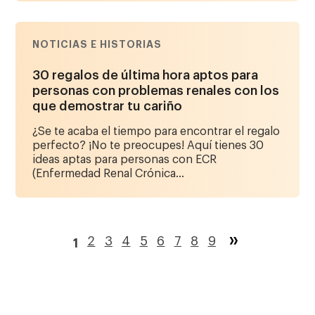
NOTICIAS E HISTORIAS
30 regalos de última hora aptos para
personas con problemas renales con los
que demostrar tu cariño
¿Se te acaba el tiempo para encontrar el regalo
perfecto? ¡No te preocupes! Aquí tienes 30
ideas aptas para personas con ECR
(Enfermedad Renal Crónica...
Paginación
Página
2
Página
3
Página
4
Página
5
Página
6
Página
7
Página
8
Página
9
1
Página
actual