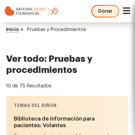
Pasar
al
Donar
contenido
NKF
principal
Mega
Ruta
Inicio
Pruebas y Procedimientos
Menu
de
navegación
Ver todo: Pruebas y
procedimientos
10 de 75 Resultados
TEMAS DEL RIÑÓN
Biblioteca de información para
pacientes: Volantes