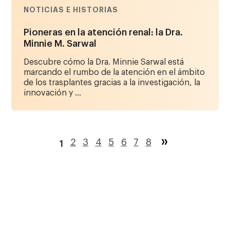
NOTICIAS E HISTORIAS
Pioneras en la atención renal: la Dra.
Minnie M. Sarwal
Descubre cómo la Dra. Minnie Sarwal está
marcando el rumbo de la atención en el ámbito
de los trasplantes gracias a la investigación, la
innovación y ...
Paginación
Página
2
Página
3
Página
4
Página
5
Página
6
Página
7
Página
8
1
Página
actual