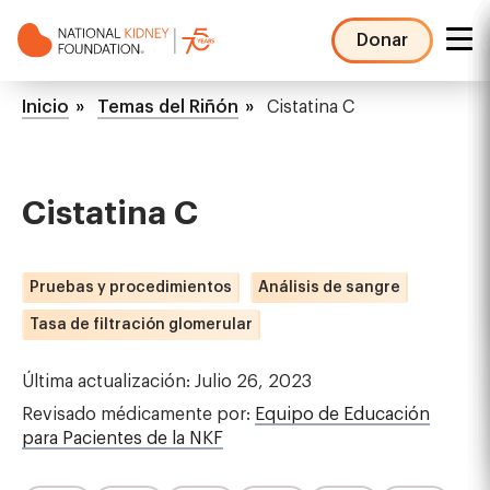
Pasar
al
Donar
contenido
NKF
principal
Mega
Ruta
Inicio
Temas del Riñón
Cistatina C
Menu
de
navegación
Cistatina C
Pruebas y procedimientos
Análisis de sangre
Tasa de filtración glomerular
Última actualización: Julio 26, 2023
Revisado médicamente por:
Equipo de Educación
para Pacientes de la NKF