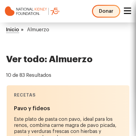
Pasar
al
Donar
contenido
NKF
principal
Mega
Ruta
Inicio
Almuerzo
Menu
de
navegación
Ver todo: Almuerzo
10 de 83 Resultados
RECETAS
Pavo y fideos
Este plato de pasta con pavo, ideal para los
renos, combina carne magra de pavo picada,
pasta y verduras frescas con hierbas y