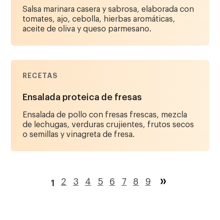
Salsa marinara casera y sabrosa, elaborada con
tomates, ajo, cebolla, hierbas aromáticas,
aceite de oliva y queso parmesano.
RECETAS
Ensalada proteica de fresas
Ensalada de pollo con fresas frescas, mezcla
de lechugas, verduras crujientes, frutos secos
o semillas y vinagreta de fresa.
Paginación
Página
2
Página
3
Página
4
Página
5
Página
6
Página
7
Página
8
Página
9
1
Página
actual