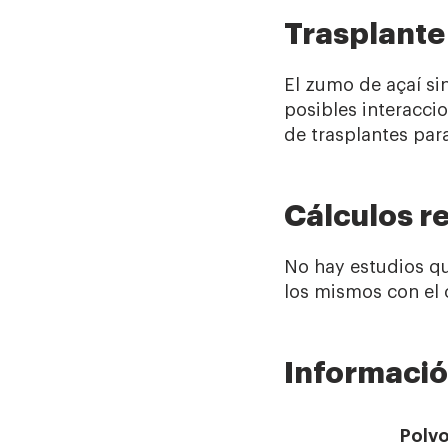
Trasplante
El zumo de açaí si
posibles interacci
de trasplantes para
Cálculos r
No hay estudios qu
los mismos con el
Informació
Polv