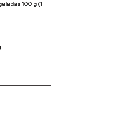
ngeladas
100 g (1
g
g