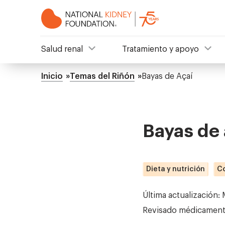
Pasar
al
contenido
principal
NKF
Salud renal
Tratamiento y apoyo
Mega
Inicio
Temas del Riñón
Bayas de Açaí
Ruta
Menu
de
navegación
Bayas de 
Dieta y nutrición
Co
Última actualización:
Revisado médicament