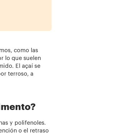
imos, como las
or lo que suelen
ido. El açaí se
or terroso, a
limento?
as y polifenoles.
nción o el retraso