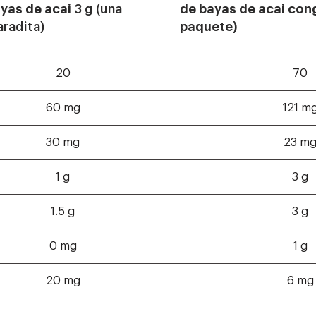
yas de acai
3 g (una
de bayas de acai co
radita)
paquete)
20
70
60 mg
121 m
30 mg
23 m
1 g
3 g
1.5 g
3 g
0 mg
1 g
20 mg
6 mg