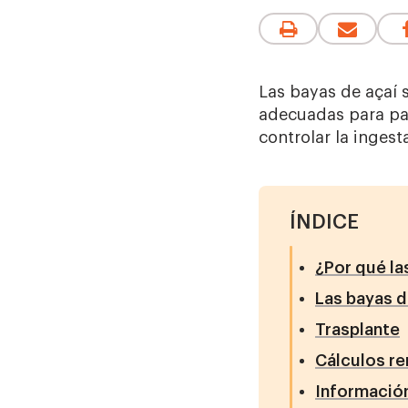
Las bayas de açaí s
adecuadas para pac
controlar la ingest
ÍNDICE
¿Por qué la
Las bayas d
Trasplante
Cálculos re
Información