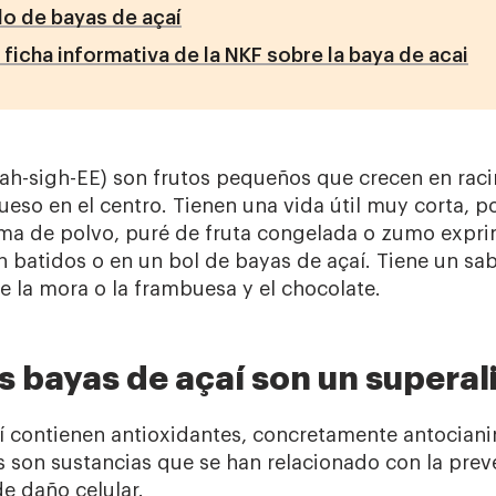
do de bayas de açaí
 ficha informativa de la NKF sobre la baya de acai
(ah-sigh-EE) son frutos pequeños que crecen en rac
ueso en el centro. Tienen una vida útil muy corta, p
ma de polvo, puré de fruta congelada o zumo exprim
n batidos o en un bol de bayas de açaí. Tiene un sab
 la mora o la frambuesa y el chocolate.
as bayas de açaí son un supera
í contienen antioxidantes, concretamente antocianin
s son sustancias que se han relacionado con la preve
de daño celular.