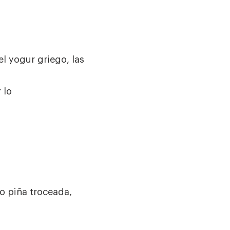
l yogur griego, las
 lo
o piña troceada,