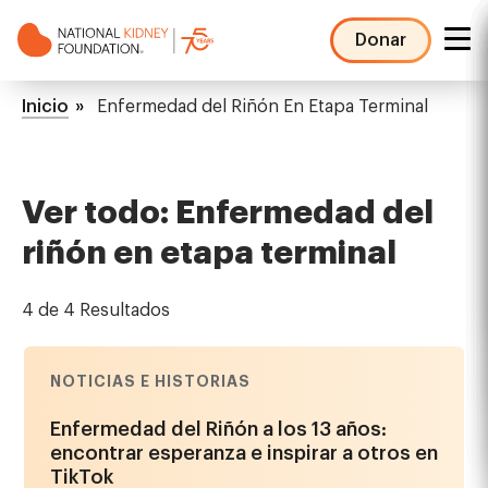
Pasar
al
Donar
contenido
NKF
principal
Mega
Ruta
Inicio
Enfermedad del Riñón En Etapa Terminal
Menu
de
navegación
Ver todo: Enfermedad del
riñón en etapa terminal
4 de 4 Resultados
NOTICIAS E HISTORIAS
Enfermedad del Riñón a los 13 años:
encontrar esperanza e inspirar a otros en
TikTok